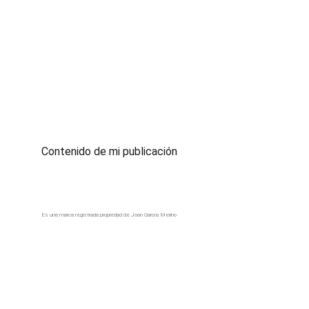
Contenido de mi publicación
Es una marca registrada propiedad de Joan García Merino